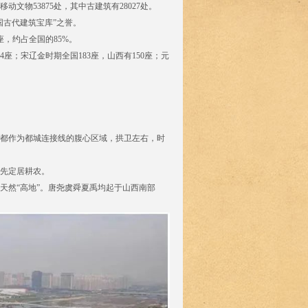
物53875处，其中古建筑有28027处。
国古代建筑宝库”之誉。
，约占全国的85%。
座；宋辽金时期全国183座，山西有150座；元
都作为都城连接线的腹心区域，拱卫左右，时
先定居耕农。
天然“高地”。唐尧虞舜夏禹均起于山西南部