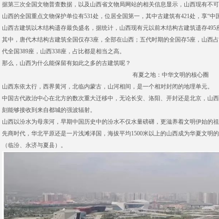
据第三次全国文物普查数据，以及山西省文物局网站的相关信息显示，山西现有不可移动文
山西的全国重点文物保护单位有531处，位居全国第一，其中古建筑有421处，享“中
山西古建筑以木结构遗存最负盛名，据统计，山西现有元以前木结构古建筑遗存495座
其中，唐代木结构古建筑全国仅存3座，全部在山西；五代时期的全国存5座，山西占4
代全国389座，山西338座，占比都是相当之高。
那么，山西为什么能保留有如此之多的古建筑呢？
有夏之地：中华文明的核心圈
山西东依太行，西界黄河，北临内蒙古，山河相间，是一个相对封闭的地理单元。
中国古代政治中心在北方的数次重大迁移中，无论长安、洛阳、开封还是北京，山西
刻能够接收到来自都城的强波辐射。
山西以汾水为母亲河，早期中国历史中的汾水不仅水量磅礴，更滋养着文明伊始的祖
先商时代，华北平原还是一片浅滩泽国，海拔平均1500米以上的山西成为华夏文明的
（临汾、永济与夏县）。