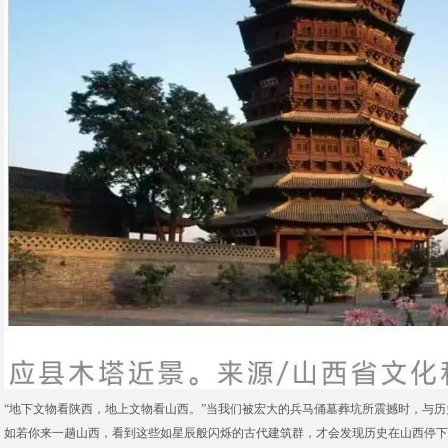
“地下文物看陕西，地上文物看山西。”当我们被宏大的兵马俑墓葬坑所震撼时，与
如若你来一趟山西，看到这些如星辰般闪烁的古代建筑群，才会发现历史在山西停下