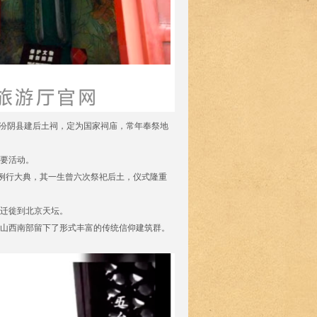
的汾阴县建后土祠，定为国家祠庙，常年奉祭地
要活动。
的例行大典，其一生曾六次祭祀后土，仪式隆重
才迁徙到北京天坛。
山西南部留下了形式丰富的传统信仰建筑群。