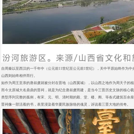
自周秦以至西汉的一千年中（公元前11世纪至公元前1世纪），关中平原始终作为中
山西则始终相伴而行。
如作为周王至亲的唐叔虞就被分封在晋地（山西翼城），以山西之地作为周天子的核
而今太原城大名鼎鼎的晋祠，就是为纪念唐叔虞而建，是当今三晋历史文脉的核心载
类型序列完整的孤例，有宋、元、明、清时期的殿、堂、楼、阁、等各式建筑百余座
晋祠像一部活着的书，表里浸染着华夏民族脉络的魂灵，诉说着三晋大地的传奇。