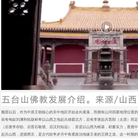
魏晋以后，作为中原王朝核心的关中地区开始走向衰落，而拥有山河四塞地理位置的
前有匈奴刘渊和拓跋鲜卑以山西之地起兵雄霸北方，后有李唐起兵晋阳（太原）而定
（后唐李存勖、后晋石敬瑭、后汉刘知远），皆是以山西为根基，积蓄实力，逐鹿中
起兵山西，进据两京，是古代纷争岁月中角逐政治地缘王者的王牌之道。这一时期的