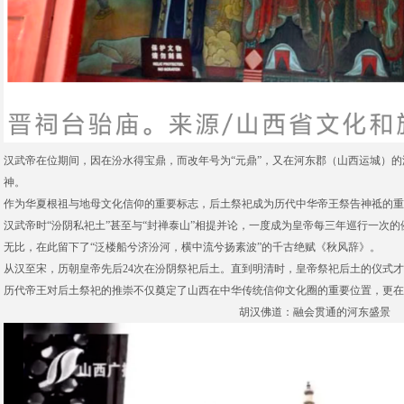
汉武帝在位期间，因在汾水得宝鼎，而改年号为“元鼎”，又在河东郡（山西运城）
神。
作为华夏根祖与地母文化信仰的重要标志，后土祭祀成为历代中华帝王祭告神祗的重
汉武帝时“汾阴私祀土”甚至与“封禅泰山”相提并论，一度成为皇帝每三年巡行一次
无比，在此留下了“泛楼船兮济汾河，横中流兮扬素波”的千古绝赋《秋风辞》。
从汉至宋，历朝皇帝先后24次在汾阴祭祀后土。直到明清时，皇帝祭祀后土的仪式
历代帝王对后土祭祀的推崇不仅奠定了山西在中华传统信仰文化圈的重要位置，更在
胡汉佛道：融会贯通的河东盛景