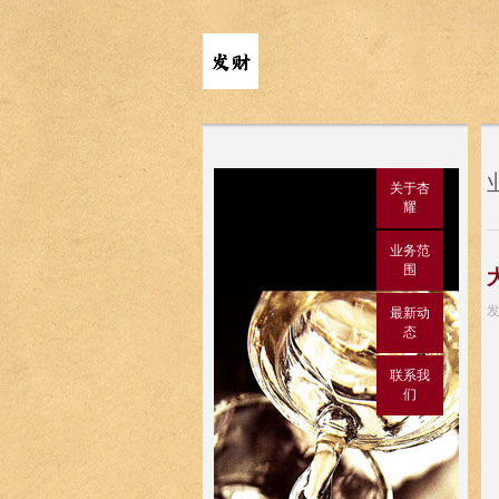
关于杏
耀
业务范
围
发
最新动
态
联系我
们