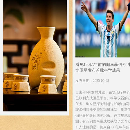
看见130亿年前的伽马暴信号!
文卫星发布首批科学成果
发布日期：2025-05-23
自去年6月发射升空，在轨飞行10
已顺利完成卫星平台、科学仪器的
任务。迄今已探测到超过100例伽
现多例特殊类型伽玛射线暴，刷新
伽玛暴的最远观测纪录。通过星地
测，有22例伽马暴成功获取了光谱
引人注目的是一例来自130亿年前