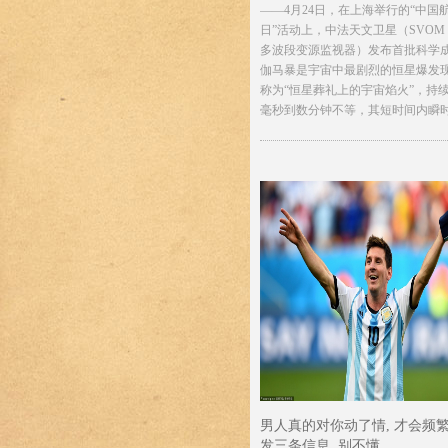
——4月24日，在上海举行的“中国
日”活动上，中法天文卫星（SVOM
多波段变源监视器）发布首批科学
伽马暴是宇宙中最剧烈的恒星爆发
称为“恒星葬礼上的宇宙焰火”，持
毫秒到数分钟不等，其短时间内瞬时.
男人真的对你动了情, 才会频
发三条信息, 别不懂