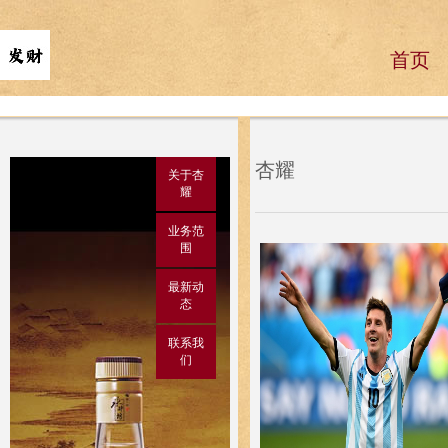
首页
杏耀
关于杏
耀
业务范
围
最新动
态
联系我
们