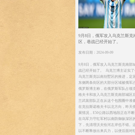
9月8日，俄军攻入乌克兰斯克
区，巷战已经开始了。 ​​
发布日期：2024-09-09
9月8日，俄军攻入乌克兰斯克南部
战已经开始了。 ​​​ 乌克兰博主证实
乌克兰斯克以南别墅区的推进，定
东侧两条街区的大部分区域被俄军占领。
俄罗斯博主称，在俄罗斯军队占领
格夫卡和攻入乌克兰斯克南部城区
兰武装部队正在从这个包围圈中准
在克拉斯诺格夫卡以北方向，昨天
展情况，E50公路以西地段正在不
在乌军力守红军村以南防御纵深区
下，先清理沃夫恰河左岸也不错。
以不断释放出来兵力，以便后面对