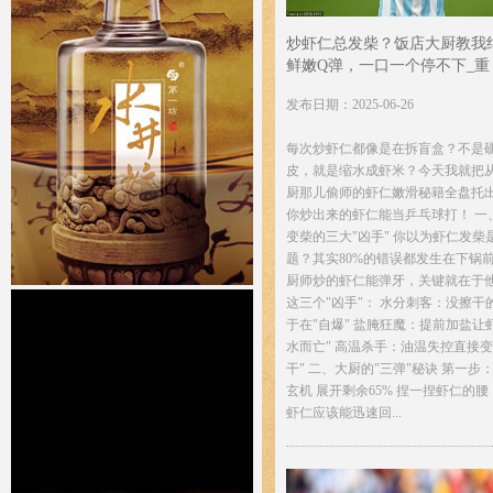
炒虾仁总发柴？饭店大厨教我
鲜嫩Q弹，一口一个停不下_重
发布日期：2025-06-26
每次炒虾仁都像是在拆盲盒？不是
皮，就是缩水成虾米？今天我就把
厨那儿偷师的虾仁嫩滑秘籍全盘托
你炒出来的虾仁能当乒乓球打！ 一
变柴的三大"凶手" 你以为虾仁发柴
题？其实80%的错误都发生在下锅
厨师炒的虾仁能弹牙，关键就在于
这三个"凶手"： 水分刺客：没擦干
于在"自爆" 盐腌狂魔：提前加盐让
水而亡" 高温杀手：油温失控直接变
干" 二、大厨的"三弹"秘诀 第一步
玄机 展开剩余65% 捏一捏虾仁的
虾仁应该能迅速回...