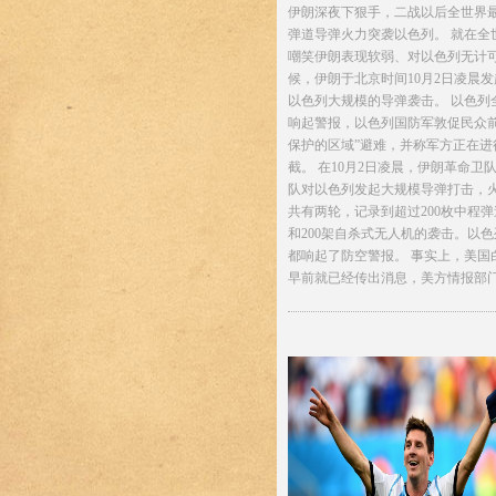
伊朗深夜下狠手，二战以后全世界
弹道导弹火力突袭以色列。 就在全
嘲笑伊朗表现软弱、对以色列无计
候，伊朗于北京时间10月2日凌晨
以色列大规模的导弹袭击。 以色列
响起警报，以色列国防军敦促民众前
保护的区域”避难，并称军方正在进
截。 在10月2日凌晨，伊朗革命卫
队对以色列发起大规模导弹打击，
共有两轮，记录到超过200枚中程
和200架自杀式无人机的袭击。以
都响起了防空警报。 事实上，美国
早前就已经传出消息，美方情报部门得