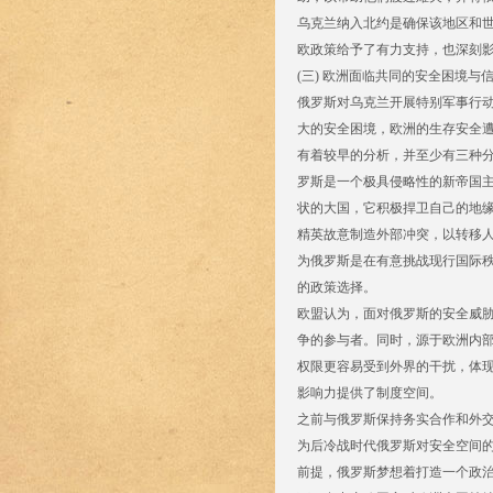
乌克兰纳入北约是确保该地区和世
欧政策给予了有力支持，也深刻影
(三) 欧洲面临共同的安全困境与
俄罗斯对乌克兰开展特别军事行
大的安全困境，欧洲的生存安全
有着较早的分析，并至少有三种分
罗斯是一个极具侵略性的新帝国
状的大国，它积极捍卫自己的地
精英故意制造外部冲突，以转移
为俄罗斯是在有意挑战现行国际
的政策选择。
欧盟认为，面对俄罗斯的安全威
争的参与者。同时，源于欧洲内
权限更容易受到外界的干扰，体
影响力提供了制度空间。
之前与俄罗斯保持务实合作和外
为后冷战时代俄罗斯对安全空间的
前提，俄罗斯梦想着打造一个政