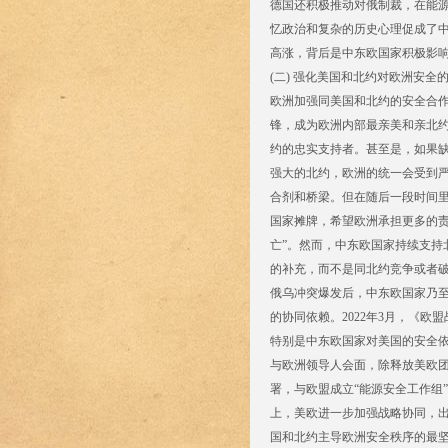
德国还积极推动对俄制裁，在能
忆政治和复杂的历史心理促成了中
高涨，背后是中东欧国家积极影
(二) 强化美国和北约对欧洲安全
欧洲加强同美国和北约的安全合
锋，成为欧洲内部最亲美和亲北约
约的忠实支持者。甚至是，如果
强大的北约，欧洲的统一会受到严
合剂和桥梁。但在随后一段时间里
国家摊牌，希望欧洲承担更多的责
亡”。然而，中东欧国家持续支持
的补充，而不是同北约竞争或者
俄乌冲突爆发后，中东欧国家乃
的协同依赖。2022年3月，《
特别是中东欧国家对美国的安全依
与欧洲领导人会面，除释放美欧
署，与欧盟成立“能源安全工作组”
上，美欧进一步加强战略协同，出
国和北约主导欧洲安全秩序的最