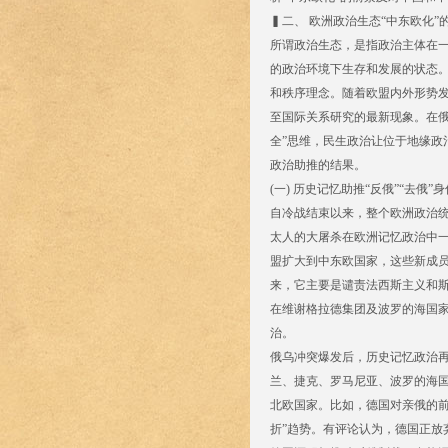
▍二、 欧洲政治生态“中东欧化”
所谓政治生态，是指政治主体在
的政治环境下生存和发展的状态
和秩序理念。随着欧盟内外形势发
至国际关系研究的最新现象。在俄
全”思维，民生政治让位于地缘政
政治助推的结果。
(一) 历史记忆助推“反俄”“去俄”
自冷战结束以来，整个欧洲政治
太人的大屠杀在欧洲记忆政治中一
盟扩大到中东欧国家，这些新成员
来，它主要是谴责法西斯主义和斯大
在维谢格拉德集团及波罗的海国
治。
俄乌冲突爆发后，历史记忆政治再
兰、捷克、罗马尼亚、波罗的海
北欧国家。比如，德国对亲俄的前
折”趋势。有评论认为，德国正放