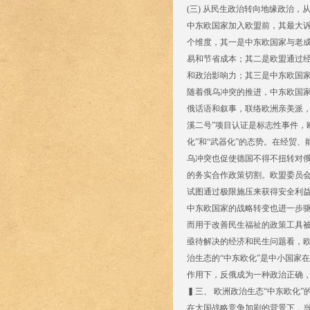
(三) 从民生政治转向地缘政治，
中东欧国家加入欧盟前，其最大
个维度，其一是中东欧国家与老
易和节省成本；其二是欧盟通过
和政治影响力；其三是中东欧国
随着俄乌冲突的推进，中东欧国家
俄话语和叙事，联络欧洲亲美派，
溪二号”项目认证是标志性事件，
化”和“武器化”的态势。在经贸
乌冲突也促使德国不得不扭转对俄
的务实合作政策切割。欧盟委员会
试图通过极限施压来获得安全利
中东欧国家的战略转变也进一步
而用于改善民生福祉的政策工具
亟待解决的经济和民生问题看，
治生态的“中东欧化”是中小国家
作用下，反俄成为一种政治正确，
▍三、 欧洲政治生态“中东欧化”
在大国战略竞争加剧的背景下，