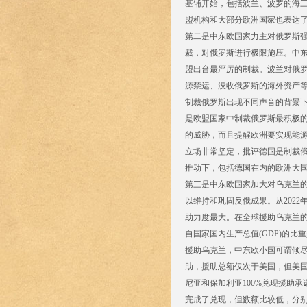
基辅开始，包括波兰、波罗的海
盟机构和大部分欧洲国家也表达
第二是中东欧国家力主对俄罗斯
裁，对俄罗斯进行极限施压。中
盟出台最严厉的制裁。波兰对俄罗
源禁运、没收俄罗斯的海外资产
制裁俄罗斯出现不同声音的背景
是欧盟国家中制裁俄罗斯最积极
的威胁，而且提醒欧洲要实现能
立场非常坚定，批评德国是制裁
推动下，包括德国在内的欧洲大
第三是中东欧国家加大对乌克兰
以维持和巩固反俄成果。从2022
助力度最大。在全球援助乌克兰
自国家国内生产总值(GDP)的比重是0
援助乌克兰，中东欧小国可谓倾尽
助，援助总额仅次于美国，但美国的兑
尼亚和保加利亚100%兑现援助承
完成了兑现，但数额比较低，分别为