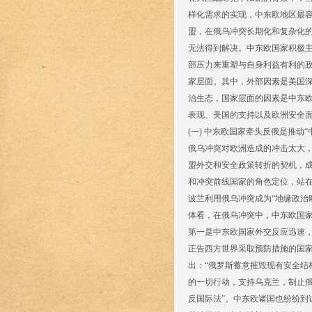
样化需求的实现，中东欧地区最容
盟，在俄乌冲突长期化和复杂化的
无法得到解决。中东欧国家积极
部压力来重塑与自身利益有利的政
家层面。其中，外部因素是美国
治生态，国家层面的因素是中东欧
表现、美国的支持以及欧洲安全面
(一) 中东欧国家牵头反俄是推动
俄乌冲突对欧洲造成的冲击太大
盟外交和安全政策转折的契机，
和冲突前线国家的角色定位，站
波兰利用俄乌冲突成为“地缘政治
体看，在俄乌冲突中，中东欧国
第一是中东欧国家外交反应迅速
正告西方世界采取预防措施的国
出：“俄罗斯蓄意摧毁现有安全结
的一切行动，支持乌克兰，制止俄
反国际法”。中东欧诸国也纷纷到