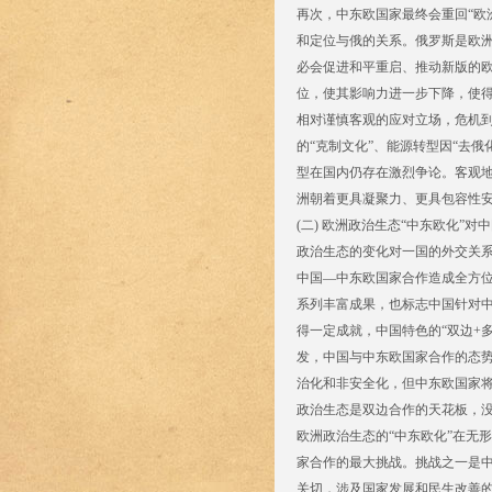
再次，中东欧国家最终会重回“欧
和定位与俄的关系。俄罗斯是欧
必会促进和平重启、推动新版的
位，使其影响力进一步下降，使得
相对谨慎客观的应对立场，危机
的“克制文化”、能源转型因“去
型在国内仍存在激烈争论。客观
洲朝着更具凝聚力、更具包容性
(二) 欧洲政治生态“中东欧化”
政治生态的变化对一国的外交关系
中国—中东欧国家合作造成全方位
系列丰富成果，也标志中国针对
得一定成就，中国特色的“双边+
发，中国与中东欧国家合作的态
治化和非安全化，但中东欧国家
政治生态是双边合作的天花板，
欧洲政治生态的“中东欧化”在无
家合作的最大挑战。挑战之一是
关切，涉及国家发展和民生改善