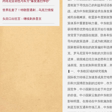
内塔尼亚胡也与军方“爆发激烈争吵”
度框架下寻找自己的利益和话语权
世界乱套了！特朗普遇刺，乌克兰情报
战，成为中东欧国家追求自身发
难民份额摊派、欧盟多年度财政预
头目口出狂言：继续刺杀普京
策体系中重要影响力量。中东欧
获得博弈优势地位甚至开始引领新
突背景下的德国在能源、防务和安
导向的政策选择，正成为欧洲政治
国家都采取相似的政策偏好和选
克、罗马尼亚等中东欧的大部分
进来，就很难总结主体趋势和主
涵表现、发生机制和前景发展，并
▍一、 中东欧区域的研究视角
国际权力转移正加速形成真空地带
归和大国博弈加剧的过程中，作
国竞争，中小国家往往处于外交
的价值。中小国家云集的中东欧
影响明显。在推动在中东欧施加
则是互联互通和市场工具，中东