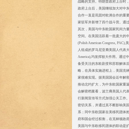
战略的支持。特朗普政府上台时
政府上台后，美国继续加大对中
合作一直是巩固对欧洲合作的重
家驻军并新增了四个战斗营。通
其次，美国与中东欧国家民间力
空间。在美国活跃着一批庞大的
(Polish American Co
人组成的罗马尼亚裔美国人代表大会(CORA)
America),均发挥较大作用
备受关注的东欧剧变和苏联解体
略，在具体实施进程上，美国克
家很难实现。据美国国会近年解
推动北约扩大，为中东欧国家重
会解密档案看，波兰裔美国人代
行新闻宣传等方式加强公关工作。
密切关系，并通过其不断影响美国
系；同中东欧国家在美移民团体
府和国会经过权衡，在克林顿政
美国与中东欧移民团体的联动是