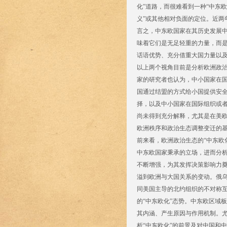
化”道路，而很难看到一种“中东
义”或其他相对负面的定位。近两
言之，中东欧国家在其历史发展
味着它们是无足轻重的力量，而
话语优势、充分借重大国力量以
以上两个视角目前是分析欧洲政
家的研究者也认为，中小国家在国
国通过结盟的方式给小国提供安
择，以及中小国家在国际组织或
尚未得到充分解释，尤其是在美
欧洲秩序和政治生态调整变迁的
前来看，欧洲政治生态的“中东欧
中东欧国家秉承的立场，进而分析
不断增强，为其发挥决策影响力
溢到欧洲与大国关系的变动。俄
同美国主导的北约组织的不对称
的“中东欧化”态势。中东欧区域
其内涵、产生原因与作用机制。
析“中东欧化”的前景及对中国和