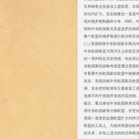
瓦和格鲁吉亚提供入盟前景。目
持北约扩大。安全因素也一直是
现对俄罗斯制裁和斗争。同时，中
得到中东欧国家尤其是波罗的海
整个欧盟对俄罗斯进行政治和安全
(二) 美国助推中东欧国家在俄乌冲
中东欧国家是大西洋主义的坚定
的一系列特定历史情感，包括承
东欧国家的战略考虑是通过美国
常看重中东欧国家在欧盟中能够
首先，美国扶植中东欧国家在欧
洲、安全把控欧洲等主要政策工
选择不利于美国并加强对其控制
破点，重点推动中东欧国家来实现
用中东欧国家来分裂欧盟，并坚
美国一直密切监测欧盟扩大对跨
联盟的工具上。为保持美国在欧
的关系，并加上适当的经济和商