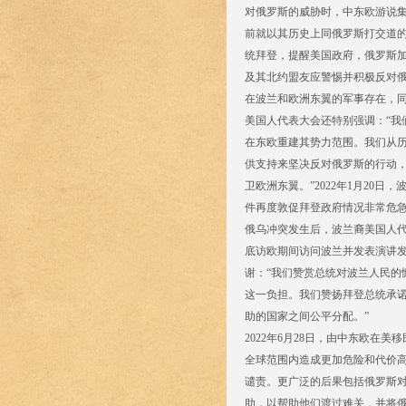
对俄罗斯的威胁时，中东欧游说
前就以其历史上同俄罗斯打交道的
统拜登，提醒美国政府，俄罗斯加
及其北约盟友应警惕并积极反对
在波兰和欧洲东翼的军事存在，同
美国人代表大会还特别强调：“我
在东欧重建其势力范围。我们从
供支持来坚决反对俄罗斯的行动
卫欧洲东翼。”2022年1月2
件再度敦促拜登政府情况非常危
俄乌冲突发生后，波兰裔美国人代
底访欧期间访问波兰并发表演讲发
谢：“我们赞赏总统对波兰人民的
这一负担。我们赞扬拜登总统承诺
助的国家之间公平分配。”
2022年6月28日，由中东欧
全球范围内造成更加危险和代价
谴责。更广泛的后果包括俄罗斯
助，以帮助他们渡过难关，并将