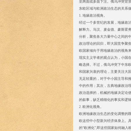
至两面或多面下注。俄乌冲突背
东欧区域与欧洲政治生态的关系
1. 地缘政治视角。
经过一个多世纪的发展，地缘政
解释力。马汉、麦金德、豪斯霍弗
分析，聚焦各大力量中心之间的中
政治理论的回归，即大国竞争聚
欧国家倾向于用地缘政治的视角
现实主义学者的观点认为，小国
略选择。不过，俄乌冲突下中东
和国家兴衰的理论，主要关注大
无足轻重的，对于中小国主导和
中的作用；其次，古典地缘政治
政治选择的，机械的地缘决定论
的叙事，缺乏精细化的事实和逻
2. 欧洲化视角。
欧洲地缘政治生态的变化调整的
欧这些中小型新兴经济体身上。
的“欧洲化”,即这些国家如何融