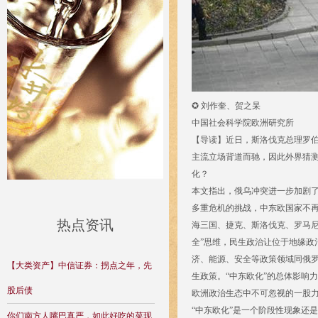
✪ 刘作奎、贺之杲
中国社会科学院欧洲研究所
【导读】近日，斯洛伐克总理罗伯
主流立场背道而驰，因此外界猜
化？
本文指出，俄乌冲突进一步加剧了
多重危机的挑战，中东欧国家不再
热点资讯
海三国、捷克、斯洛伐克、罗马尼
全”思维，民生政治让位于地缘政
济、能源、安全等政策领域同俄罗
【大类资产】中信证券：拐点之年，先
生政策。“中东欧化”的总体影响
股后债
欧洲政治生态中不可忽视的一股
“中东欧化”是一个阶段性现象还
你们南方人嘴巴真严，如此好吃的菜现