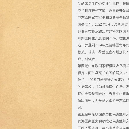
助的落后生而饱受波兰批评，德国承诺
克兰幅度开始下降，数量也开始
中东欧国家在军事和防务安全预算
防务安全。2022年3月，波兰通
尼亚宣布将从2023年起将其国防
加到国内生产总值的2.5%。德
造，并且到2024年之前德国每年
挪威、瑞典、荷兰也宣布增加到2
成了引领者。
第四是中东欧国家积极吸收乌克
但是，面对乌克兰难民的涌入，中东
波兰、100多万难民进入匈牙利、
的居留权，并为难民提供住房。
提供免费获得医疗、教育和运输
做出表率，但受到大部分中东欧
民。
第五是中东欧国家力推乌克兰加
的海国家更为积极推动乌克兰加
开始入盟谈判，称乌克兰应当从