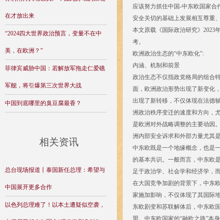
应该努力抓住中国-中东欧国家合
在才放出来
安全关切的基础上发展相互尊重
本文原载《国际政治研究》202
“2024四大世界政治预言，变量不在中
考。
美，在欧洲？”
欧洲政治生态的“中东欧化”:
内涵、机制和前景
菲律宾威胁中国：若解放军拖走仁爱礁
政治生态不仅指政党格局的组合
军舰，将引爆第三次世界大战
面，欧洲政治形势出现了新变化
出现了新转移，不仅体现在法德
中国到底哪里的臭豆腐最香？
洲政治秩序变迁的速度和方向，尤
是欧洲对外战略调整的主要动因。
洲内部安全诉求和外部力量尤其是
相关资讯
中东欧既是一个地缘概念，也是
的基本共识。一般而言，中东欧
总台现场报道丨泰国新任总理：希望与
足于政治学、社会学和经济学，
在大国竞争加剧的背景下，中东
中国展开更多合作
家施加影响，不仅体现了其国际
以色列总理难了！以本土遭疑似空袭，
东欧剧变和苏联解体后，中东欧国
盟。中东欧国家的“融欧之路”本