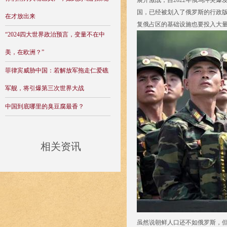
展开激战，自2022年俄乌冲突
国，已经被划入了俄罗斯的行政
在才放出来
复俄占区的基础设施也要投入大
“2024四大世界政治预言，变量不在中
美，在欧洲？”
菲律宾威胁中国：若解放军拖走仁爱礁
军舰，将引爆第三次世界大战
中国到底哪里的臭豆腐最香？
相关资讯
虽然说朝鲜人口还不如俄罗斯，但