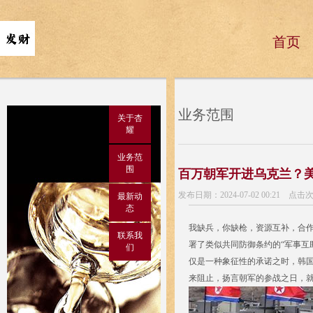
首页
业务范围
关于杏
耀
业务范
围
百万朝军开进乌克兰？
发布日期：2024-07-02 00:21 点击
最新动
态
我缺兵，你缺枪，资源互补，合作
联系我
署了类似共同防御条约的“军事互
们
仅是一种象征性的承诺之时，韩国
来阻止，扬言朝军的参战之日，