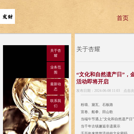
首页
关于杏耀
关于杏
耀
业务范
围
“文化和自然遗产日”，
活动即将开启
最新动
态
发布日期：2024-06-08 11:03 点击
联系我
粉墙、黛瓦、石板路
们
宣卷、船拳、田山歌
当端午节遇上“文化和自然遗产日”
当千年古镇邂逅非遗展示
千百年来悠悠流传的文化密码