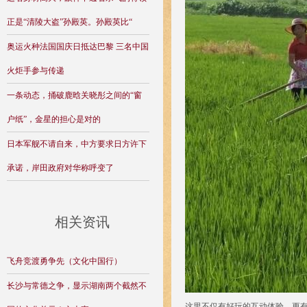
正是“清陵大盗”孙殿英。孙殿英比“
奥运火种法国国庆日抵达巴黎 三名中国
火炬手参与传递
一条动态，捅破鹿晗关晓彤之间的“窗
户纸”，金星的担心是对的
日本军舰不请自来，中方要求日方许下
承诺，岸田政府对华称呼变了
相关资讯
飞舟竞渡勇争先（文化中国行）
长沙与常德之争，显示湖南两个截然不
这里不仅有好玩的互动体验，更